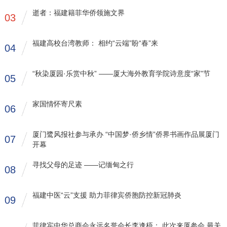
逝者：福建籍菲华侨领施文界
03
福建高校台湾教师： 相约“云端”盼“春”来
04
“秋染厦园·乐赏中秋” ——厦大海外教育学院诗意度“家”节
05
家国情怀寄尺素
06
厦门鹭风报社参与承办 “中国梦·侨乡情”侨界书画作品展厦门
07
开幕
寻找父母的足迹 ——记缅甸之行
08
福建中医“云”支援 助力菲律宾侨胞防控新冠肺炎
09
菲律宾中华总商会永远名誉会长李逢梧： 此次来厦参会 最关