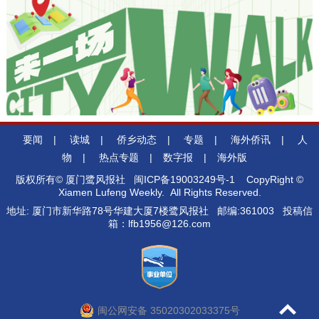
要闻
|
读城
|
侨乡动态
|
专题
|
海外侨讯
|
人
物
|
热点专题
|
数字报
|
海外版
版权所有© 厦门鹭风报社
闽ICP备19003249号-1
CopyRight ©
Xiamen Lufeng Weekly. All Rights Reserved.
地址: 厦门市新华路78号华建大厦7楼鹭风报社 邮编:361003 投稿信
箱：lfb1956@126.com
闽公网安备 35020302033375号