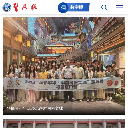
华裔青少年沉浸式邂逅闽南文脉