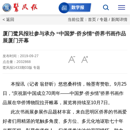
< 返回
当前位置：
首页
/
专题
/ 新闻详情
厦门鹭风报社参与承办 “中国梦·侨乡情”侨界书画作品
展厦门开幕
发布时间：2019-09-27
点击量：2032868
鹭风报1433期03版 专题
本报讯（记者 翁舒昕）悠悠桑梓情，翰墨寄赞歌。9月25
日，“庆祝新中国成立70周年——中国梦·侨乡情”侨界书画作
品展在华侨博物院拉开帷幕，展览将持续至10月7日。
此次书画展参展作品题材丰富，来自思明区侨界的书画爱
好者们用精湛的笔触多角度、多方位、多元化地讴歌七十年