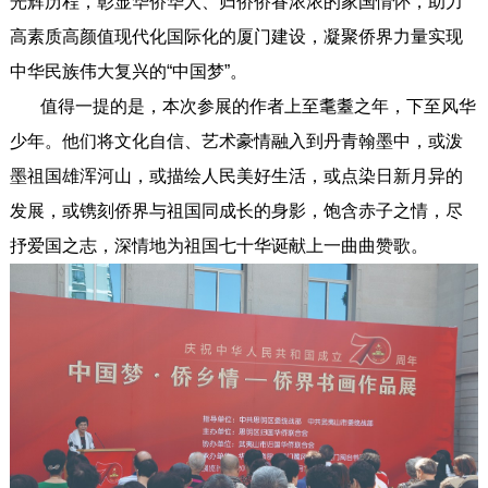
光辉历程，彰显华侨华人、归侨侨眷浓浓的家国情怀，助力
高素质高颜值现代化国际化的厦门建设，凝聚侨界力量实现
中华民族伟大复兴的“中国梦”。
值得一提的是，本次参展的作者上至耄耋之年，下至风华
少年。他们将文化自信、艺术豪情融入到丹青翰墨中，或泼
墨祖国雄浑河山，或描绘人民美好生活，或点染日新月异的
发展，或镌刻侨界与祖国同成长的身影，饱含赤子之情，尽
抒爱国之志，深情地为祖国七十华诞献上一曲曲赞歌。