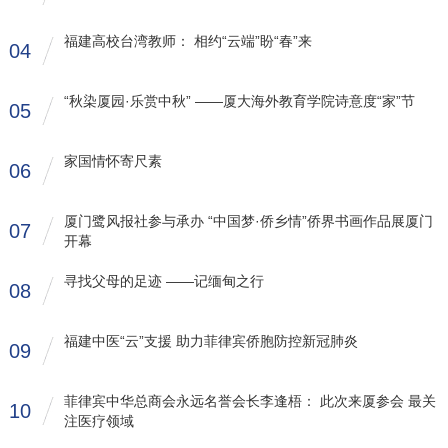
福建高校台湾教师： 相约“云端”盼“春”来
04
“秋染厦园·乐赏中秋” ——厦大海外教育学院诗意度“家”节
05
家国情怀寄尺素
06
厦门鹭风报社参与承办 “中国梦·侨乡情”侨界书画作品展厦门
07
开幕
寻找父母的足迹 ——记缅甸之行
08
福建中医“云”支援 助力菲律宾侨胞防控新冠肺炎
09
菲律宾中华总商会永远名誉会长李逢梧： 此次来厦参会 最关
10
注医疗领域