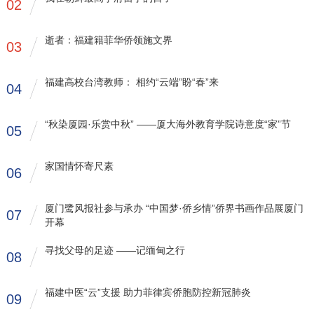
02
逝者：福建籍菲华侨领施文界
03
福建高校台湾教师： 相约“云端”盼“春”来
04
“秋染厦园·乐赏中秋” ——厦大海外教育学院诗意度“家”节
05
家国情怀寄尺素
06
厦门鹭风报社参与承办 “中国梦·侨乡情”侨界书画作品展厦门
07
开幕
寻找父母的足迹 ——记缅甸之行
08
福建中医“云”支援 助力菲律宾侨胞防控新冠肺炎
09