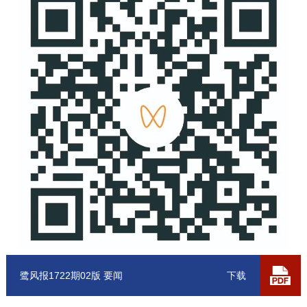
鹭风报1722期02版 要闻
下载