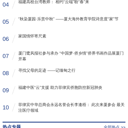
福建高校台湾教师： 相约“云端”盼“春”来
04
“秋染厦园·乐赏中秋” ——厦大海外教育学院诗意度“家”节
05
家国情怀寄尺素
06
厦门鹭风报社参与承办 “中国梦·侨乡情”侨界书画作品展厦门
07
开幕
寻找父母的足迹 ——记缅甸之行
08
福建中医“云”支援 助力菲律宾侨胞防控新冠肺炎
09
菲律宾中华总商会永远名誉会长李逢梧： 此次来厦参会 最关
10
注医疗领域
热点专题
全部热点 >>