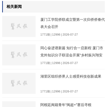
相关新闻
厦门工学院侨联成立暨第一次归侨侨眷代
表大会召开
1771期 | 12996 | 2026-07-27
同心奋进谱新篇 知行合一启新程 厦门市
党外知识分子联谊会开展“乡村振兴翔安
行”主题实践活动
1771期 | 12996 | 2026-07-27
湖里区组织侨界人士感受科技创新成果
1771期 | 12996 | 2026-07-27
阿根廷闽籍青年“闽超+”赛后寻根