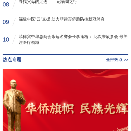
寻找父母的足迹 ——记缅甸之行
08
福建中医“云”支援 助力菲律宾侨胞防控新冠肺炎
09
菲律宾中华总商会永远名誉会长李逢梧： 此次来厦参会 最关
10
注医疗领域
热点专题
全部热点 >>