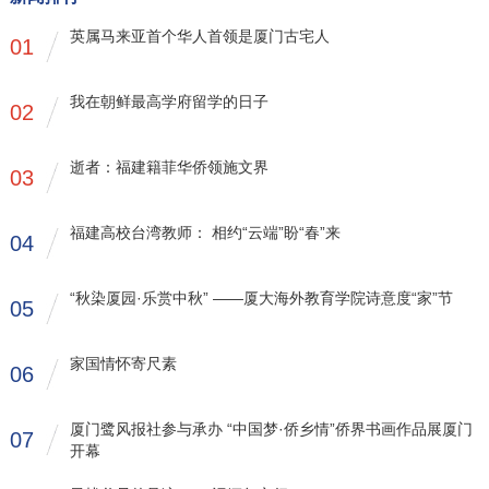
英属马来亚首个华人首领是厦门古宅人
01
我在朝鲜最高学府留学的日子
02
逝者：福建籍菲华侨领施文界
03
福建高校台湾教师： 相约“云端”盼“春”来
04
“秋染厦园·乐赏中秋” ——厦大海外教育学院诗意度“家”节
05
家国情怀寄尺素
06
厦门鹭风报社参与承办 “中国梦·侨乡情”侨界书画作品展厦门
07
开幕