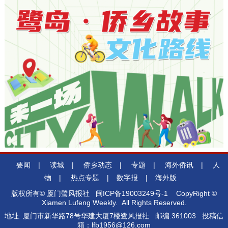
要闻
|
读城
|
侨乡动态
|
专题
|
海外侨讯
|
人
物
|
热点专题
|
数字报
|
海外版
版权所有© 厦门鹭风报社
闽ICP备19003249号-1
CopyRight ©
Xiamen Lufeng Weekly. All Rights Reserved.
地址: 厦门市新华路78号华建大厦7楼鹭风报社 邮编:361003 投稿信
箱：lfb1956@126.com