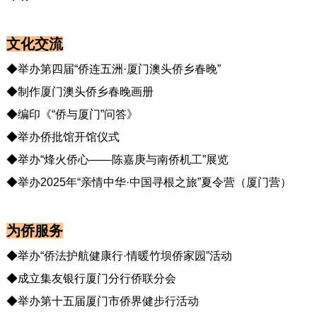
文化交流
◆举办第四届“侨连五洲·厦门澳头侨乡春晚”
◆制作厦门澳头侨乡春晚画册
◆编印《“侨与厦门”问答》
◆举办侨批馆开馆仪式
◆举办“烽火侨心——陈嘉庚与南侨机工”展览
◆举办2025年“亲情中华·中国寻根之旅”夏令营（厦门营）
为侨服务
◆举办“侨法护航健康行·情暖竹坝侨家园”活动
◆成立集友银行厦门分行侨联分会
◆举办第十五届厦门市侨界健步行活动