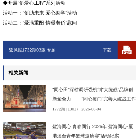
◆开展“侨爱心工程”系列活动
活动一：“侨助未来·爱心助学”活动
活动二：“爱满重阳·情暖老侨”慰问
鹭风报1732期03版 专题
下载
相关新闻
“同心田”深耕调研强机制“大统战”品牌创
新聚合力 ——“同心厦门”完善大统战工作
格局现场专题调研暨“137”全域实践阶段
1772期 | 13017 | 2026-08-04
性成果
鹭海同心 青春同行 2026年“鹭海同心·厦
港澳台青年篮球邀请赛”活动纪实