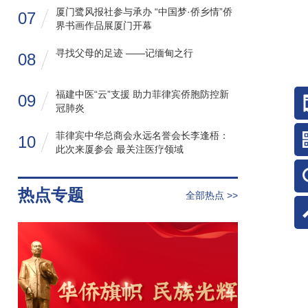
厦门鹭风报社参与承办 “中国梦·侨乡情”侨
07
界书画作品展厦门开幕
寻找父母的足迹 ——记缅甸之行
08
福建中医“云”支援 助力菲律宾侨胞防控新
09
冠肺炎
菲律宾中华总商会永远名誉会长李逢梧：
10
此次来厦参会 最关注医疗领域
热点专题
全部热点 >>