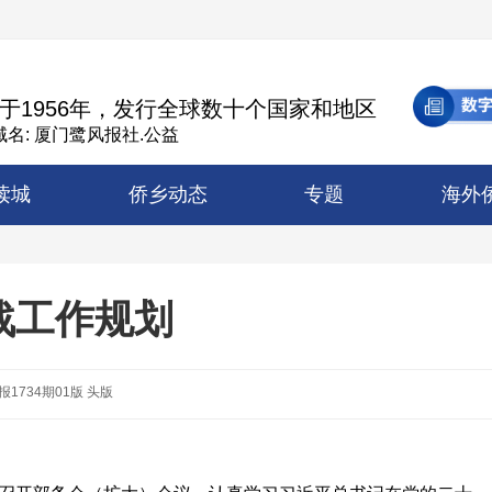
于1956年，发行全球数十个国家和地区
名: 厦门鹭风报社.公益
读城
侨乡动态
专题
海外
战工作规划
报1734期01版 头版