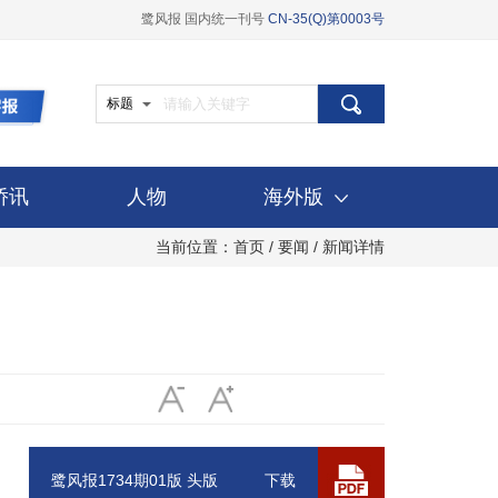
鹭风报 国内统一刊号
CN-35(Q)第0003号
标题
侨讯
人物
海外版
当前位置：
首页
/
要闻
/ 新闻详情
鹭风报1734期01版 头版
下载