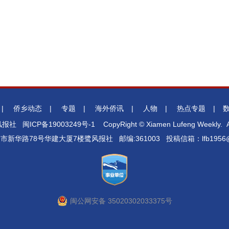
|
侨乡动态
|
专题
|
海外侨讯
|
人物
|
热点专题
|
鹭风报社
闽ICP备19003249号-1
CopyRight © Xiamen Lufeng Weekly. Al
门市新华路78号华建大厦7楼鹭风报社 邮编:361003 投稿信箱：lfb1956@1
闽公网安备 35020302033375号