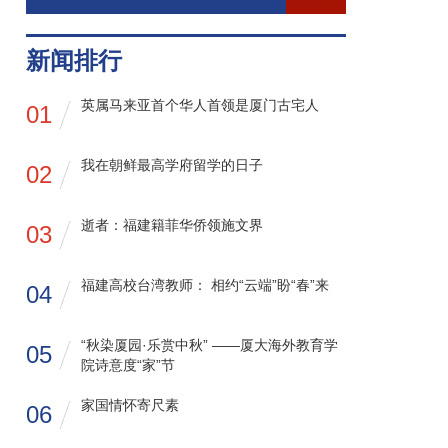
新闻排行
英属马来亚首个华人首领是厦门古宅人
01
我在朝鲜最高学府留学的日子
02
逝者：福建籍菲华侨领施文界
03
福建高校台湾教师： 相约“云端”盼“春”来
04
“秋染厦园·乐赏中秋” ——厦大海外教育学
05
院诗意度“家”节
家国情怀寄尺素
06