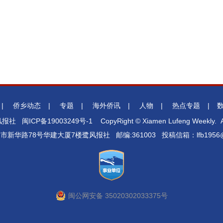
|
侨乡动态
|
专题
|
海外侨讯
|
人物
|
热点专题
|
鹭风报社
闽ICP备19003249号-1
CopyRight © Xiamen Lufeng Weekly. Al
门市新华路78号华建大厦7楼鹭风报社 邮编:361003 投稿信箱：lfb1956@1
闽公网安备 35020302033375号