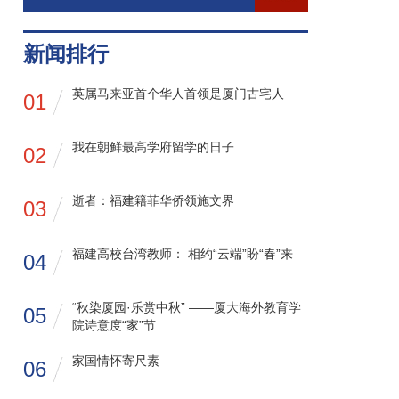
新闻排行
英属马来亚首个华人首领是厦门古宅人
01
我在朝鲜最高学府留学的日子
02
逝者：福建籍菲华侨领施文界
03
福建高校台湾教师： 相约“云端”盼“春”来
04
“秋染厦园·乐赏中秋” ——厦大海外教育学
05
院诗意度“家”节
家国情怀寄尺素
06