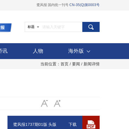
鹭风报 国内统一刊号
CN-35(Q)第0003号
标题
侨讯
人物
海外版
当前位置：
首页
/
要闻
/ 新闻详情
鹭风报1737期01版 头版
下载