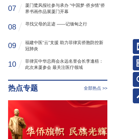
厦门鹭风报社参与承办 “中国梦·侨乡情”侨
07
界书画作品展厦门开幕
寻找父母的足迹 ——记缅甸之行
08
福建中医“云”支援 助力菲律宾侨胞防控新
09
冠肺炎
菲律宾中华总商会永远名誉会长李逢梧：
10
此次来厦参会 最关注医疗领域
热点专题
全部热点 >>