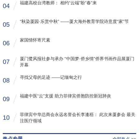
福建高校台湾教师： 相约“云端”盼“春”来
04
“秋染厦园·乐赏中秋” ——厦大海外教育学院诗意度“家”节
05
家国情怀寄尺素
06
厦门鹭风报社参与承办 “中国梦·侨乡情”侨界书画作品展厦门
07
开幕
寻找父母的足迹 ——记缅甸之行
08
福建中医“云”支援 助力菲律宾侨胞防控新冠肺炎
09
菲律宾中华总商会永远名誉会长李逢梧： 此次来厦参会 最关
10
注医疗领域
热点专题
全部热点 >>