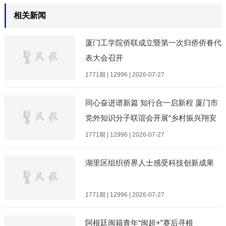
相关新闻
厦门工学院侨联成立暨第一次归侨侨眷代
表大会召开
1771期 | 12996 | 2026-07-27
同心奋进谱新篇 知行合一启新程 厦门市
党外知识分子联谊会开展“乡村振兴翔安
行”主题实践活动
1771期 | 12996 | 2026-07-27
湖里区组织侨界人士感受科技创新成果
1771期 | 12996 | 2026-07-27
阿根廷闽籍青年“闽超+”赛后寻根