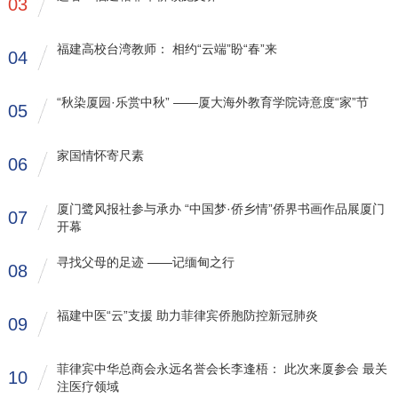
03
福建高校台湾教师： 相约“云端”盼“春”来
04
“秋染厦园·乐赏中秋” ——厦大海外教育学院诗意度“家”节
05
家国情怀寄尺素
06
厦门鹭风报社参与承办 “中国梦·侨乡情”侨界书画作品展厦门
07
开幕
寻找父母的足迹 ——记缅甸之行
08
福建中医“云”支援 助力菲律宾侨胞防控新冠肺炎
09
菲律宾中华总商会永远名誉会长李逢梧： 此次来厦参会 最关
10
注医疗领域