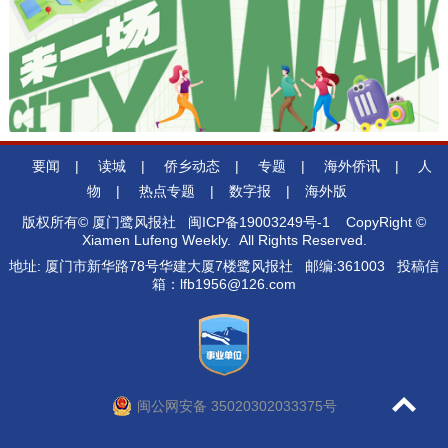
要闻
|
读城
|
侨乡动态
|
专题
|
海外侨讯
|
人
物
|
热点专题
|
数字报
|
海外版
版权所有© 厦门鹭风报社
闽ICP备19003249号-1
CopyRight ©
Xiamen Lufeng Weekly. All Rights Reserved.
地址: 厦门市新华路78号华建大厦7楼鹭风报社 邮编:361003 投稿信
箱：lfb1956@126.com
闽公网安备 35020302033375号