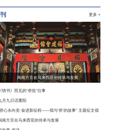
副刊
更多 +
闽南方言在马来西亚的传承与发展
《情书》照见的“侨批”往事
九月九日话重阳
“侨心永向党·奋进新征程——我与‘侨’的故事” 主题征文倡
议书
闽南方言在马来西亚的传承与发展