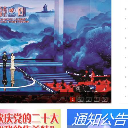
文化赋
1
2
3
4
5