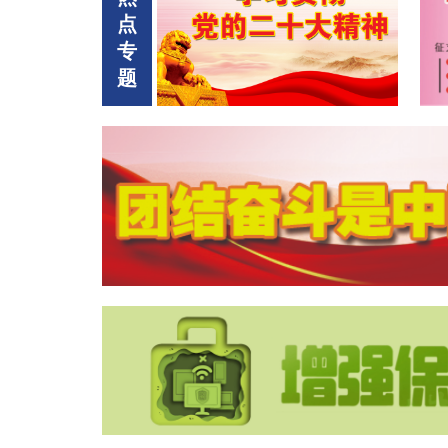
点
专
题