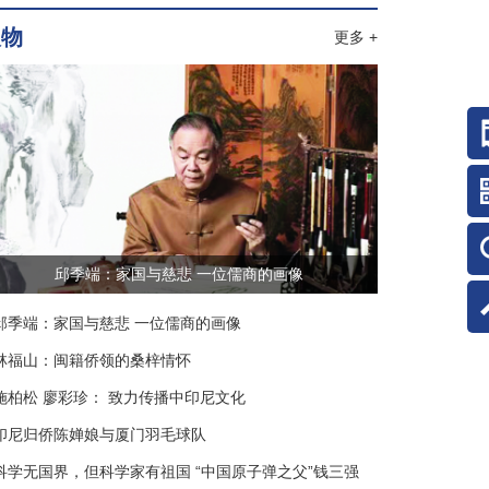
人物
更多 +
邱季端：家国与慈悲 一位儒商的画像
邱季端：家国与慈悲 一位儒商的画像
林福山：闽籍侨领的桑梓情怀
施柏松 廖彩珍： 致力传播中印尼文化
印尼归侨陈婵娘与厦门羽毛球队
科学无国界，但科学家有祖国 “中国原子弹之父”钱三强