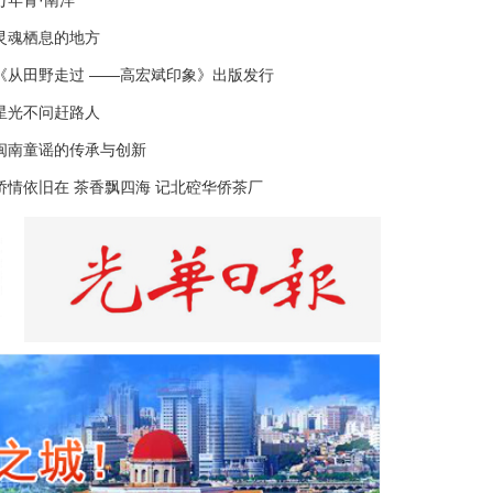
万年青·南洋
灵魂栖息的地方
《从田野走过 ——高宏斌印象》出版发行
星光不问赶路人
闽南童谣的传承与创新
侨情依旧在 茶香飘四海 记北硿华侨茶厂