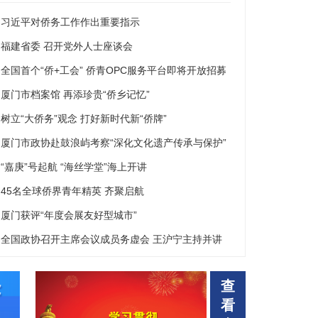
习近平对侨务工作作出重要指示
福建省委 召开党外人士座谈会
全国首个“侨+工会” 侨青OPC服务平台即将开放招募
厦门市档案馆 再添珍贵“侨乡记忆”
树立“大侨务”观念 打好新时代新“侨牌”
厦门市政协赴鼓浪屿考察“深化文化遗产传承与保护”
“嘉庚”号起航 “海丝学堂”海上开讲
45名全球侨界青年精英 齐聚启航
厦门获评“年度会展友好型城市”
全国政协召开主席会议成员务虚会 王沪宁主持并讲
能添活力 同心争先创未来 第二届福建统战文化周暨厦门统战文化月厦门
话
查
看