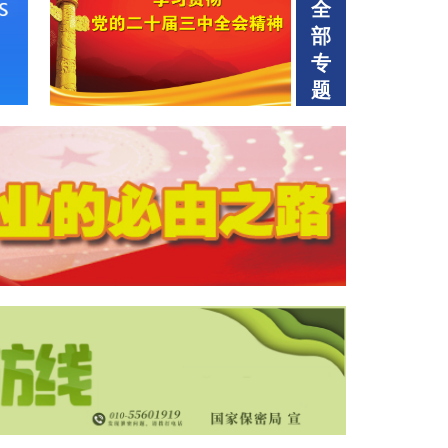
全
部
专
题