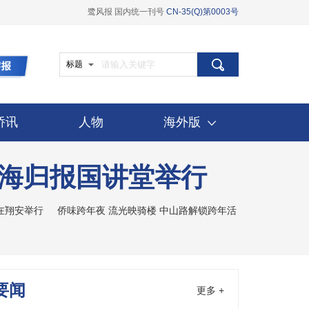
鹭风报 国内统一刊号
CN-35(Q)第0003号
标题
侨讯
人物
海外版
年海归报国讲堂举行
在翔安举行
侨味跨年夜 流光映骑楼 中山路解锁跨年活
要闻
更多 +