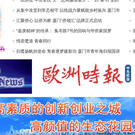
一纸侨批 半世牵挂 天一总局修缮重开，一封“家书”里的
侨乡故事
从集中攻坚到常态相守 以统战力量赋能乡村振兴 厦门市
委统战部获评组团帮扶工作表现突出单位并深化常态化联
汇聚侨心 以侨为桥 厦门“侨领汇”品牌正式启动
络服务
“嘉庚精神”的传承： 集岑路7号的回响与华侨家国梦
情牵鹭港 青春同行
归鹭扬帆担使命 青春逐梦建新功 厦门市青年海归报国讲
堂举行