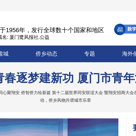
于1956年，发行全球数十个国家和地区
名: 厦门鹭风报社.公益
读城
侨乡动态
专题
海外
青春逐梦建新功 厦门市青
同心聚翔安 侨智侨力绘新篇 第十二届世界同安联谊大会 暨翔安招商大会
动，侨乡风物共谱城市乐章