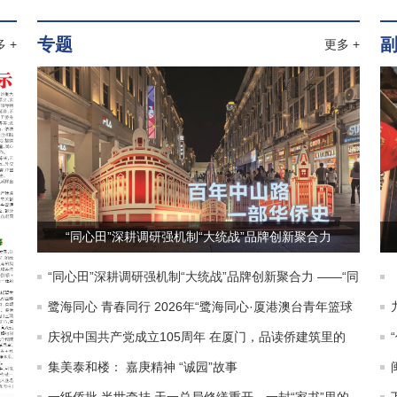
专题
 +
更多 +
“同心田”深耕调研强机制“大统战”品牌创新聚合力
——“同心厦门”完善大统战工作格局现场专题调研
“同心田”深耕调研强机制“大统战”品牌创新聚合力 ——“同
暨“137”全域实践阶段性成果
心厦门”完善大统战工作格局现场专题调研暨“137”全域实
鹭海同心 青春同行 2026年“鹭海同心·厦港澳台青年篮球
践阶段性成果
邀请赛”活动纪实
庆祝中国共产党成立105周年 在厦门，品读侨建筑里的
红色故事
集美泰和楼： 嘉庚精神 “诚园”故事