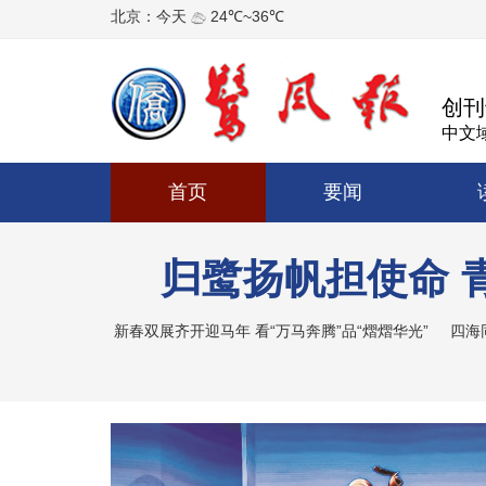
创刊
中文域
首页
要闻
归鹭扬帆担使命 
新春双展齐开迎马年 看“万马奔腾”品“熠熠华光”
四海