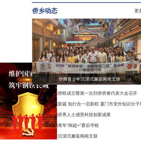
侨乡动态
更多
华裔青少年沉浸式邂逅闽南文脉
厦门工学院侨联成立暨第一次归侨侨眷代表大会召开
同心奋进谱新篇 知行合一启新程 厦门市党外知识分子
谊会开展“乡村振兴翔安行”主题实践活动
湖里区组织侨界人士感受科技创新成果
阿根廷闽籍青年“闽超+”赛后寻根
华裔青少年沉浸式邂逅闽南文脉